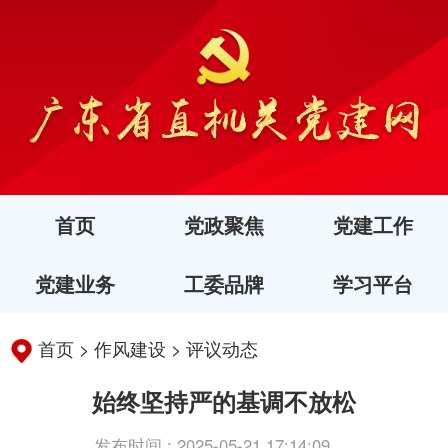
首页
党政聚焦
党建工作
党建业务
工委品牌
学习平台
首页
>
作风建设
>
评议动态
始终坚持严的基调不放松
发布时间 : 2025-05-21 17:14:09