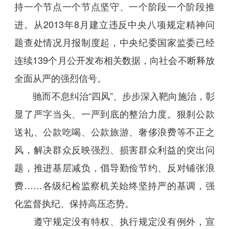
持一个节点一个节点坚守、一个阶段一个阶段推
进。从2013年8月建立违反中央八项规定精神问
题查处情况月报制度起，中央纪委国家监委已经
连续139个月公开发布相关数据，向社会不断释放
全面从严的强烈信号。
驰而不息纠治“四风”、步步深入靶向施治，彰
显了严字当头、一严到底的整治力度。狠刹公款
送礼、公款吃喝、公款旅游、奢侈浪费等不正之
风，解决群众反映强烈、损害群众利益的突出问
题，推进基层减负，倡导勤俭节约、反对铺张浪
费……各级纪检监察机关始终坚持严的基调，强
化监督执纪、保持高压态势。
遵守规定没有特权、执行规定没有例外，宣