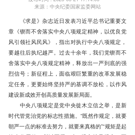
来源：中央纪委国家监委网站
《求是》杂志近日发表习近平总书记重要文
章《锲而不舍落实中央八项规定精神，以优良党
风引领社风民风》，指出对执行中央八项规定，
要越往后执纪越严。过去十余年，我们党锲而不
舍落实中央八项规定精神，释放出一严到底的强
烈信号；新征程上，面临艰巨繁重的改革发展稳
定任务，更要始终坚持严的基调不放松，以作风
建设新成效开创高质量发展新局面。
中央八项规定是党中央徙木立信之举，是新
时代管党治党的标志性措施。“既然作规定，就要
朝严一点的标准去努力，就要来真格的”“规矩是起