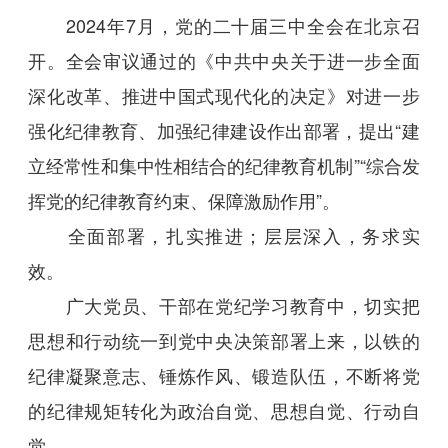
2024年7月，党的二十届三中全会在北京召
开。全会审议通过的《中共中央关于进一步全面
深化改革、推进中国式现代化的决定》对进一步
强化纪律教育、加强纪律建设作出部署，提出“建
立经常性和集中性相结合的纪律教育机制”“综合发
挥党的纪律教育约束、保障激励作用”。
全面部署，扎实推进；层层深入，务求实
效。
广大党员、干部在党纪学习教育中，切实把
思想和行动统一到党中央决策部署上来，以铁的
纪律凝聚意志、锤炼作风、锻造队伍，不断将党
的纪律规矩转化为政治自觉、思想自觉、行动自
觉。