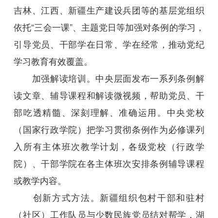
吉林、江西、新疆生产建设兵团等的基层党组织
依托“三会一课”、主题党日等加强对条例的学习，
引导党员、干部学在日常、学在经常，推动党纪
学习教育有效覆盖。
加强解读培训。中央层面发布一系列条例解
读文章、辅导课程和解读微视频，帮助党员、干
部吃透精髓、深刻理解、准确运用。中央党校
（国家行政学院）把学习贯彻条例作为必修课列
入所有主体班次教学计划，各级党校（行政学
院）、干部学院在各主体班次安排条例辅导课程
或教学内容。
创新方式方法。新疆组织包村干部和驻村
（社区）工作队员与少数民族党员结对帮学，湖