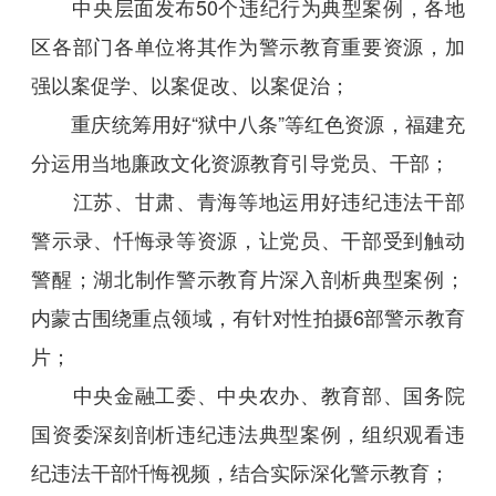
中央层面发布50个违纪行为典型案例，各地
区各部门各单位将其作为警示教育重要资源，加
强以案促学、以案促改、以案促治；
重庆统筹用好“狱中八条”等红色资源，福建充
分运用当地廉政文化资源教育引导党员、干部；
江苏、甘肃、青海等地运用好违纪违法干部
警示录、忏悔录等资源，让党员、干部受到触动
警醒；湖北制作警示教育片深入剖析典型案例；
内蒙古围绕重点领域，有针对性拍摄6部警示教育
片；
中央金融工委、中央农办、教育部、国务院
国资委深刻剖析违纪违法典型案例，组织观看违
纪违法干部忏悔视频，结合实际深化警示教育；