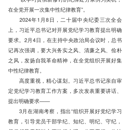
在全党开展一次集中性纪律教育”。
2024年1月8日，二十届中央纪委三次全会
上，习近平总书记对开展党纪学习教育提出明确
要求。2月4日，在主持中央政治局会议时，总书
记再次强调，要大兴务实之风、清廉之风、俭朴
之风，发扬自我革命精神，在全党组织开展好集
中性纪律教育。
高度重视，精心谋划。习近平总书记亲自审
定党纪学习教育工作方案，多次发表重要讲话、
提出明确要求——
3月在湖南考察，指出“组织开展好党纪学习
教育，引导党员干部学纪、知纪、明纪、守纪，