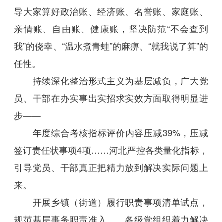
导大家算好政治账、经济账、名誉账、家庭账、
亲情账、自由账、健康账，坚决防范“不会查到
我”的侥幸、“温水煮青蛙”的麻痹、“就我说了算”的
任性。
持续深化整治形式主义为基层减负，广大党
员、干部在办实事出实招求实效方面取得明显进
步——
年度综合考核指标评价内容压减39%，压减
签订责任状事项4项……河北严控各类量化指标，
引导党员、干部真正把精力放到解决实际问题上
来。
开展乡镇（街道）履行职责事项清单试点，
规范基层事务职责准入……各级党组织着力解决