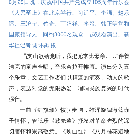
6月29日晚，庆祝中国共产党成立105周年音乐会
《人民至上》在北京举行。习近平、李强、赵乐
际、王沪宁、蔡奇、丁薛祥、李希、韩正等党和
国家领导人，同约3000名观众一起观看演出。新
华社记者 谢环驰 摄
“唱支山歌给党听，我把党来比母亲……”伴着
清亮的童声合唱，音乐会拉开帷幕。演出分为五
个乐章，文艺工作者们以精湛的演奏、动人的歌
声，表达对党的无限热爱，唱响民族复兴的时代
强音。
一曲《红旗颂》恢弘奏响，雄浑旋律激荡赤
子情怀，管弦乐《致先辈》抒发对革命先烈的深
切缅怀和崇高敬意。《映山红》《八月桂花遍地