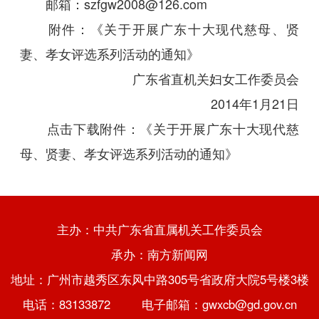
邮箱：szfgw2008@126.com
附件：《关于开展广东十大现代慈母、贤
妻、孝女评选系列活动的通知》
广东省直机关妇女工作委员会
2014年1月21日
点击下载附件：《
关于开展广东十大现代慈
母、贤妻、孝女评选系列活动的通知
》
主办：中共广东省直属机关工作委员会
承办：南方新闻网
地址：广州市越秀区东风中路305号省政府大院5号楼3楼
电话：83133872 电子邮箱：gwxcb@gd.gov.cn