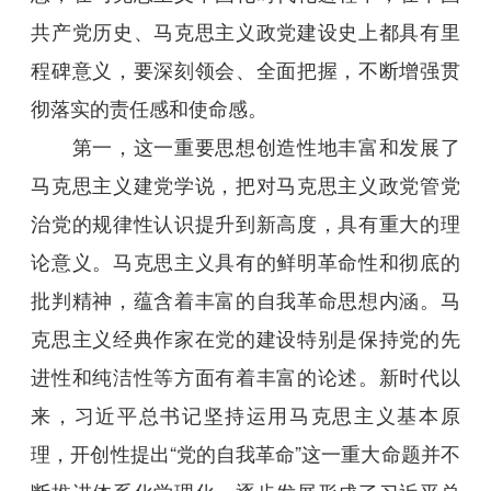
共产党历史、马克思主义政党建设史上都具有里
程碑意义，要深刻领会、全面把握，不断增强贯
彻落实的责任感和使命感。
第一，这一重要思想创造性地丰富和发展了
马克思主义建党学说，把对马克思主义政党管党
治党的规律性认识提升到新高度，具有重大的理
论意义。马克思主义具有的鲜明革命性和彻底的
批判精神，蕴含着丰富的自我革命思想内涵。马
克思主义经典作家在党的建设特别是保持党的先
进性和纯洁性等方面有着丰富的论述。新时代以
来，习近平总书记坚持运用马克思主义基本原
理，开创性提出“党的自我革命”这一重大命题并不