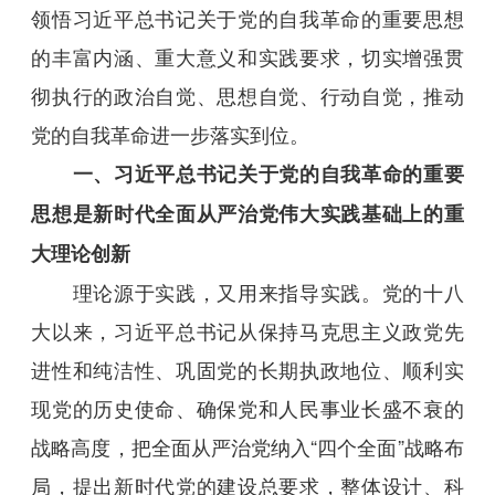
领悟习近平总书记关于党的自我革命的重要思想
的丰富内涵、重大意义和实践要求，切实增强贯
彻执行的政治自觉、思想自觉、行动自觉，推动
党的自我革命进一步落实到位。
一、习近平总书记关于党的自我革命的重要
思想是新时代全面从严治党伟大实践基础上的重
大理论创新
理论源于实践，又用来指导实践。党的十八
大以来，习近平总书记从保持马克思主义政党先
进性和纯洁性、巩固党的长期执政地位、顺利实
现党的历史使命、确保党和人民事业长盛不衰的
战略高度，把全面从严治党纳入“四个全面”战略布
局，提出新时代党的建设总要求，整体设计、科