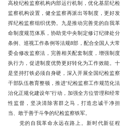
高校纪检监察机构内部运行机制，优化基层纪检
监察机构设置，健全监察再派出等制度，更好发
挥纪检监察组织优势。九是推动完善党的自我革
命制度规范体系，协助党中央制定修订纪律处分
条例、巡视工作条例等法规8部，配合全国人大常
委会修改监察法，完善相关配套制度，增强制度
执行力，促进制度优势更好转化为工作效能。十
是坚持打铁必须自身硬，深入开展全国纪检监察
干部队伍教育整顿，推进“纪检监察工作规范化法
治化正规化建设年”行动，加强全方位管理和经常
性监督，坚决清除害群之马，打造忠诚干净担
当、敢于善于斗争的纪检监察铁军。
党的自我革命永远在路上。新时代新征程