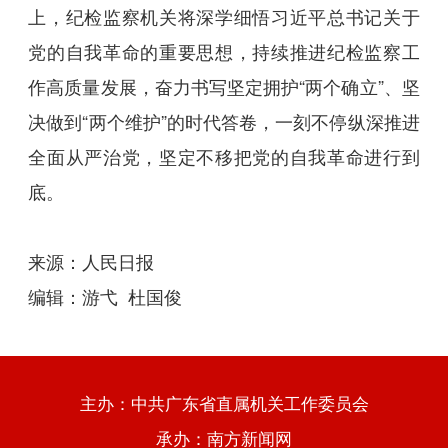
上，纪检监察机关将深学细悟习近平总书记关于
党的自我革命的重要思想，持续推进纪检监察工
作高质量发展，奋力书写坚定拥护“两个确立”、坚
决做到“两个维护”的时代答卷，一刻不停纵深推进
全面从严治党，坚定不移把党的自我革命进行到
底。
来源：人民日报
编辑：游弋 杜国俊
主办：中共广东省直属机关工作委员会
承办：南方新闻网