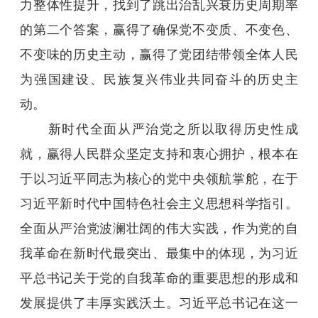
力整体性提升，找到了跳出治乱兴衰历史周期率
的第二个答案，赢得了确保党不变质、不变色、
不变味的历史主动，赢得了党团结带领全体人民
为强国建设、民族复兴伟业共同奋斗的历史主
动。
新时代全面从严治党之所以取得历史性成
就，赢得人民群众坚定支持和衷心拥护，根本在
于以习近平同志为核心的党中央领航掌舵，在于
习近平新时代中国特色社会主义思想科学指引。
全面从严治党波澜壮阔的伟大实践，作为党的自
我革命在新时代最突出、最集中的体现，为习近
平总书记关于党的自我革命的重要思想的形成和
发展提供了丰厚实践沃土。习近平总书记在这一