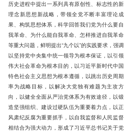
历史进程中提出一系列具有原创性、标志性的新
理念新思想新战略，带领全党不断丰富理论成
果、构筑思想体系，科学回答我们党为什么要自
我革命、为什么能自我革命、怎样推进自我革命
等重大问题，鲜明提出“九个以”的实践要求，强调
以坚持党中央集中统一领导为根本保证，以引领
伟大社会革命为根本目的，以习近平新时代中国
特色社会主义思想为根本遵循，以跳出历史周期
率为战略目标，以解决大党独有难题为主攻方
向，以健全全面从严治党体系为有效途径，以锻
造坚强组织、建设过硬队伍为重要着力点，以正
风肃纪反腐为重要抓手，以自我监督和人民监督
相结合为强大动力，形成了习近平总书记关于党