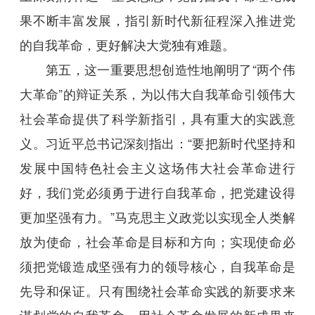
果不断丰富发展，指引新时代新征程深入推进党
的自我革命，更好解决大党独有难题。
第五，这一重要思想创造性地阐明了“两个伟
大革命”的辩证关系，为以伟大自我革命引领伟大
社会革命提供了科学新指引，具有重大的实践意
义。习近平总书记深刻指出：“要把新时代坚持和
发展中国特色社会主义这场伟大社会革命进行
好，我们党必须勇于进行自我革命，把党建设得
更加坚强有力。”马克思主义政党以实现全人类解
放为使命，社会革命是目标和方向；实现使命必
须把党锻造成坚强有力的领导核心，自我革命是
先导和保证。只有围绕社会革命实践的新要求来