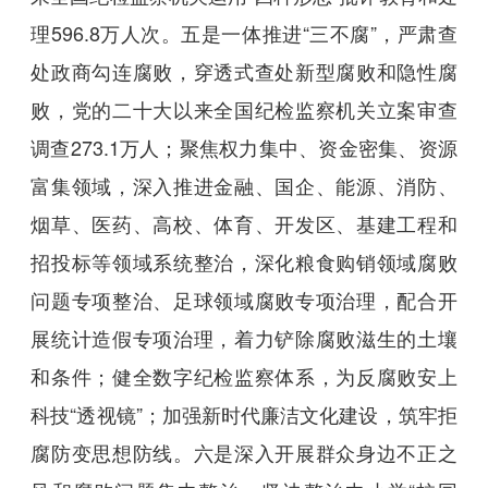
理596.8万人次。五是一体推进“三不腐”，严肃查
处政商勾连腐败，穿透式查处新型腐败和隐性腐
败，党的二十大以来全国纪检监察机关立案审查
调查273.1万人；聚焦权力集中、资金密集、资源
富集领域，深入推进金融、国企、能源、消防、
烟草、医药、高校、体育、开发区、基建工程和
招投标等领域系统整治，深化粮食购销领域腐败
问题专项整治、足球领域腐败专项治理，配合开
展统计造假专项治理，着力铲除腐败滋生的土壤
和条件；健全数字纪检监察体系，为反腐败安上
科技“透视镜”；加强新时代廉洁文化建设，筑牢拒
腐防变思想防线。六是深入开展群众身边不正之