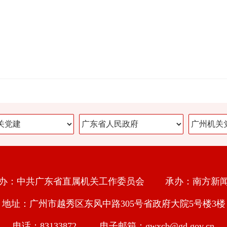
办：中共广东省直属机关工作委员会 承办：南方新
地址：广州市越秀区东风中路305号省政府大院5号楼3楼
电话：83133872 电子邮箱：gwxcb@gd.gov.cn