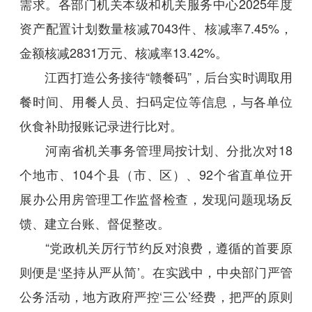
需求。各部门机关本级和机关服务中心2025年度
资产配置计划数量核减7043件、核减率7.45%，
金额核减2831万元、核减率13.42%。
江西打造公务接待“赣餐码”，后台实时调取用
餐时间、用餐人员、扫码定位等信息，与各单位
伙食补助报账记录进行比对。
河南省机关事务管理局按计划、分批次对18
个地市、104个县（市、区）、92个省直单位开
展办公用房管理工作监督检查，发现问题现场反
馈、建立台账、督促整改。
“党政机关厉行节约反对浪费，遵循的首要原
则便是‘坚持从严从简’。在实践中，中央部门严管
公务活动，地方政府严控‘三公’经费，把严的原则