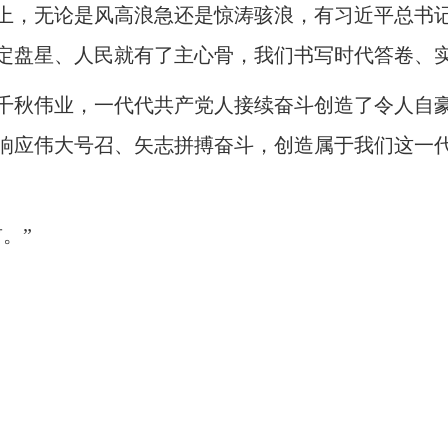
，无论是风高浪急还是惊涛骇浪，有习近平总书记
定盘星、人民就有了主心骨，我们书写时代答卷、
秋伟业，一代代共产党人接续奋斗创造了令人自豪
响应伟大号召、矢志拼搏奋斗，创造属于我们这一
。”