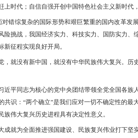
赶上时代；自信自强开创中国特色社会主义新时代
对错综复杂的国际形势和艰巨繁重的国内改革发展
风险挑战，我国经济实力、科技实力、国防实力、
标新征程实现良好开局。
，就没有新中国，就没有中华民族伟大复兴。历史
近平同志为核心的党中央团结带领全党全国各族人
的共识：“两个确立”是我们应对一切不确定性的最
民族伟大复兴历史进程具有决定性意义。
成就为全面推进强国建设、民族复兴伟业打下坚实