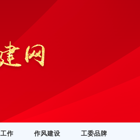
团工作
作风建设
工委品牌