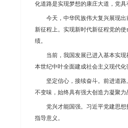
化道路是实现梦想的康庄大道，党具
今天，中华民族伟大复兴展现出前
新征程上。实现新时代新征程党的使
绩。
当前，我国发展已进入基本实现社会
本世纪中叶全面建成社会主义现代化
坚定信心，接续奋斗。前进道路上
不变味，始终具有强大创造力凝聚力
党兴才能国强。习近平党建思想指
指导意义。