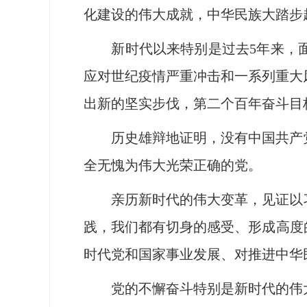
化建设的伟大成就，中华民族大踏步
新时代以来特别是过去5年来，面
应对世纪疫情严重冲击和一系列重大
出新的坚实步伐，第二个百年奋斗目
历史雄辩地证明，没有中国共产党
全无愧为伟大光荣正确的党。
亲历新时代的伟大变革，见证以习
践，我们都有切身的感受、形成高度
时代党和国家事业发展、对推进中华
党的不懈奋斗特别是新时代的伟大