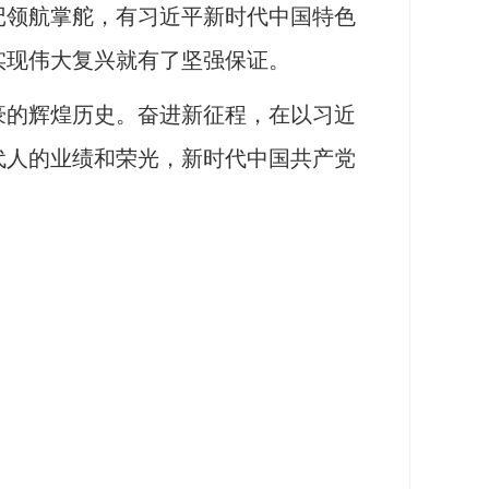
领航掌舵，有习近平新时代中国特色
实现伟大复兴就有了坚强保证。
的辉煌历史。奋进新征程，在以习近
代人的业绩和荣光，新时代中国共产党