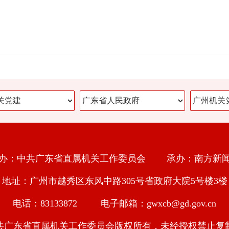
办：中共广东省直属机关工作委员会 承办：南方新
地址：广州市越秀区东风中路305号省政府大院5号楼3楼
电话：83133872 电子邮箱：gwxcb@gd.gov.cn
共广东省直属机关工作委员会版权所有，未经授权禁止复