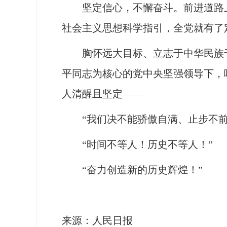
坚定信心，不懈奋斗。前进道路上
社会主义思想科学指引，全党就有了
胸怀远大目标、立志于中华民族千
平同志为核心的党中央坚强领导下，
人清醒且坚定——
“我们决不能骄傲自满、止步不前
“时间不等人！历史不等人！”
“奋力创造新的历史辉煌！”
来源：人民日报