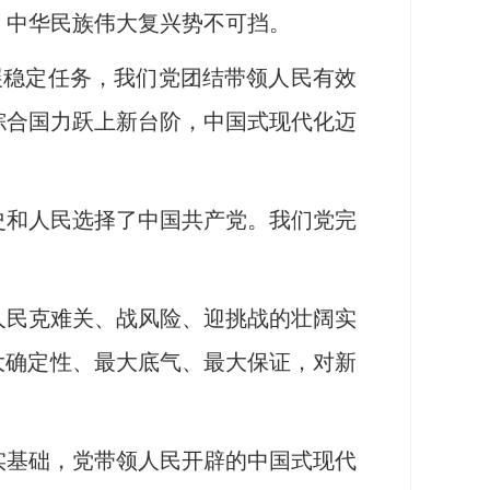
，中华民族伟大复兴势不可挡。
稳定任务，我们党团结带领人民有效
综合国力跃上新台阶，中国式现代化迈
和人民选择了中国共产党。我们党完
民克难关、战风险、迎挑战的壮阔实
大确定性、最大底气、最大保证，对新
基础，党带领人民开辟的中国式现代