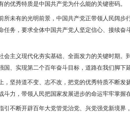
有的优秀特质是中国共产党为什么能的关键密码。
所未有的光明前景，中国共产党正带领人民阔步行
命任务，要求全体中国共产党人坚定信心、接续奋
主义现代化夯实基础、全面发力的关键时期。到2
强国、实现第二个百年奋斗目标，道路在我们脚下
，坚持道不变、志不改，把党的优秀特质不断发扬
战斗力，带领人民把国家发展进步的命运牢牢掌握
引不断开辟百年大党管党治党、兴党强党新境界，