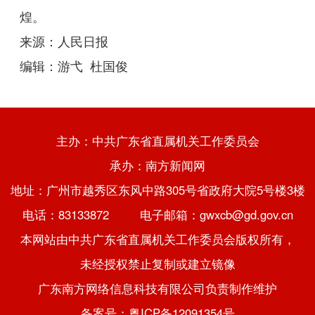
煌。
来源：人民日报
编辑：游弋 杜国俊
主办：中共广东省直属机关工作委员会
承办：南方新闻网
地址：广州市越秀区东风中路305号省政府大院5号楼3楼
电话：83133872 电子邮箱：gwxcb@gd.gov.cn
本网站由中共广东省直属机关工作委员会版权所有，
未经授权禁止复制或建立镜像
广东南方网络信息科技有限公司负责制作维护
备案号：粤ICP备12091354号