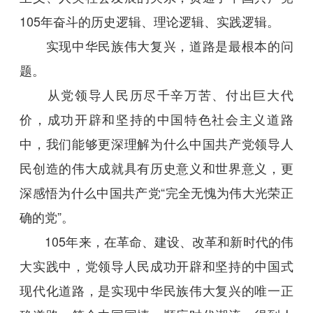
105年奋斗的历史逻辑、理论逻辑、实践逻辑。
实现中华民族伟大复兴，道路是最根本的问
题。
从党领导人民历尽千辛万苦、付出巨大代
价，成功开辟和坚持的中国特色社会主义道路
中，我们能够更深理解为什么中国共产党领导人
民创造的伟大成就具有历史意义和世界意义，更
深感悟为什么中国共产党“完全无愧为伟大光荣正
确的党”。
105年来，在革命、建设、改革和新时代的伟
大实践中，党领导人民成功开辟和坚持的中国式
现代化道路，是实现中华民族伟大复兴的唯一正