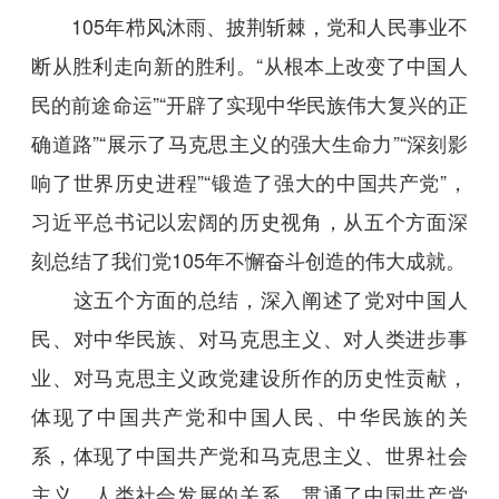
105年栉风沐雨、披荆斩棘，党和人民事业不
断从胜利走向新的胜利。“从根本上改变了中国人
民的前途命运”“开辟了实现中华民族伟大复兴的正
确道路”“展示了马克思主义的强大生命力”“深刻影
响了世界历史进程”“锻造了强大的中国共产党”，
习近平总书记以宏阔的历史视角，从五个方面深
刻总结了我们党105年不懈奋斗创造的伟大成就。
这五个方面的总结，深入阐述了党对中国人
民、对中华民族、对马克思主义、对人类进步事
业、对马克思主义政党建设所作的历史性贡献，
体现了中国共产党和中国人民、中华民族的关
系，体现了中国共产党和马克思主义、世界社会
主义、人类社会发展的关系，贯通了中国共产党