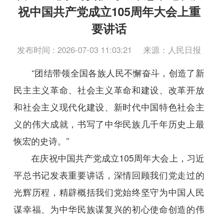
祝中国共产党成立105周年大会上重
要讲话
发布时间 : 2026-07-03 11:03:21
来源：人民日报
“团结带领全国各族人民不懈奋斗，创造了新
民主主义革命、社会主义革命和建设、改革开放
和社会主义现代化建设、新时代中国特色社会主
义的伟大成就，书写了中华民族几千年历史上最
恢宏的史诗。”
在庆祝中国共产党成立105周年大会上，习近
平总书记发表重要讲话，深情回顾我们党走过的
光辉历程，精辟概括我们党始终坚守为中国人民
谋幸福、为中华民族谋复兴的初心使命创造的伟