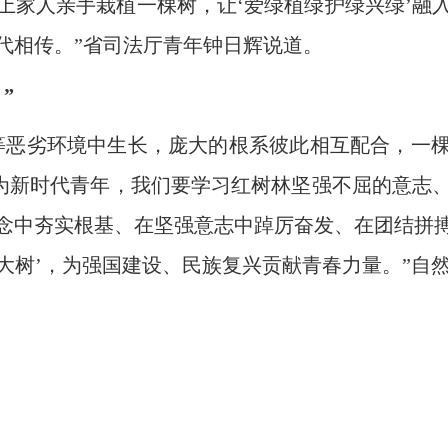
上家人亲手栽植一棵树，让‘爱绿植绿护绿兴绿’融
代相传。”省司法厅青年钟日辉说道。
”
恶劣环境中生长，庞大的根系彼此相互配合，一棵
作为新时代青年，我们要学习红树林坚强不屈的意志
念中夯实根基、在坚强意志中踔厉奋发、在团结拼
天大树’，为强国建设、民族复兴贡献青春力量。”自