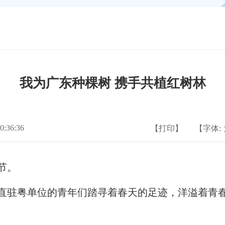
我为广东种棵树 携手共植红树林
:36:36
【打印】
【字体:
节。
驻粤单位的青年们踏寻着春天的足迹，洋溢着青春