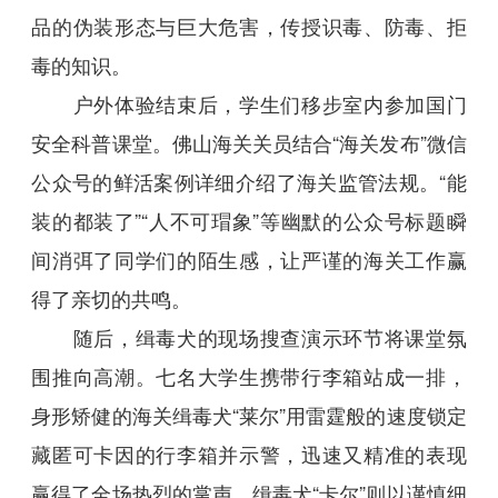
品的伪装形态与巨大危害，传授识毒、防毒、拒
毒的知识。
户外体验结束后，学生们移步室内参加国门
安全科普课堂。佛山海关关员结合“海关发布”微信
公众号的鲜活案例详细介绍了海关监管法规。“能
装的都装了”“人不可瑁象”等幽默的公众号标题瞬
间消弭了同学们的陌生感，让严谨的海关工作赢
得了亲切的共鸣。
随后，缉毒犬的现场搜查演示环节将课堂氛
围推向高潮。七名大学生携带行李箱站成一排，
身形矫健的海关缉毒犬“莱尔”用雷霆般的速度锁定
藏匿可卡因的行李箱并示警，迅速又精准的表现
赢得了全场热烈的掌声。缉毒犬“卡尔”则以谨慎细