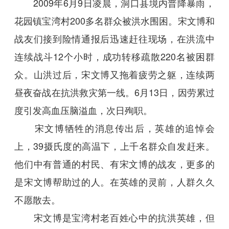
2009年6月9日凌晨，洞口县境内普降暴雨，
花园镇宝湾村200多名群众被洪水围困。宋文博和
战友们接到险情通报后迅速赶往现场，在洪流中
连续战斗12个小时，成功转移疏散220名被困群
众。山洪过后，宋文博又拖着疲劳之躯，连续两
昼夜奋战在抗洪救灾第一线。6月13日，因劳累过
度引发高血压脑溢血，次日殉职。
宋文博牺牲的消息传出后，英雄的追悼会
上，39摄氏度的高温下，上千名群众自发赶来。
他们中有普通的村民、有宋文博的战友，更多的
是宋文博帮助过的人。在英雄的灵前，人群久久
不愿散去。
宋文博是宝湾村老百姓心中的抗洪英雄，但