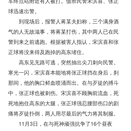
车终点站附近有人被打。值班民警宋滨喜、张正
球迅速出警。
到现场后，报警人蒋某夫妇称，三个满身酒
气的人无故滋事，将蒋某打伤，其中两人已在民
警到来之前逃跑。根据被害人指认，宋滨喜和张
正球将没来得及跑掉的高东堵住。
高东见无路可逃，突然抽出尖刀刺向民警。
寒光一闪，宋滨喜本能地将张正球挡在身后，刹
那间，他的胸口鲜血喷涌而出。在与歹徒的搏斗
中，张正球也被刺伤。宋滨喜不顾胸前流血，死
死地抱住高东的大腿，张正球强忍腰部伤口的剧
痛将歹徒扑倒，两人用尽最后的气力将其制服。
11月3日，在与死神顽强抗争了16个昼夜