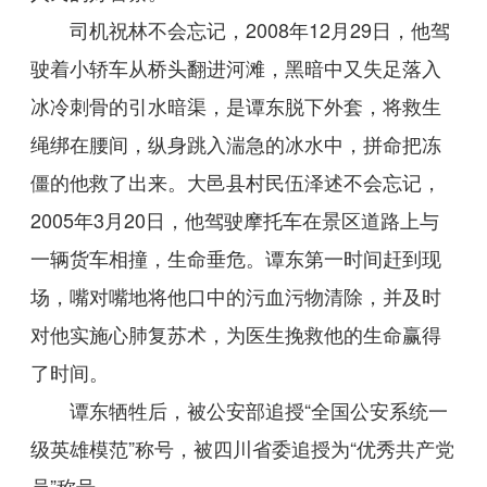
司机祝林不会忘记，2008年12月29日，他驾
驶着小轿车从桥头翻进河滩，黑暗中又失足落入
冰冷刺骨的引水暗渠，是谭东脱下外套，将救生
绳绑在腰间，纵身跳入湍急的冰水中，拼命把冻
僵的他救了出来。大邑县村民伍泽述不会忘记，
2005年3月20日，他驾驶摩托车在景区道路上与
一辆货车相撞，生命垂危。谭东第一时间赶到现
场，嘴对嘴地将他口中的污血污物清除，并及时
对他实施心肺复苏术，为医生挽救他的生命赢得
了时间。
谭东牺牲后，被公安部追授“全国公安系统一
级英雄模范”称号，被四川省委追授为“优秀共产党
员”称号。