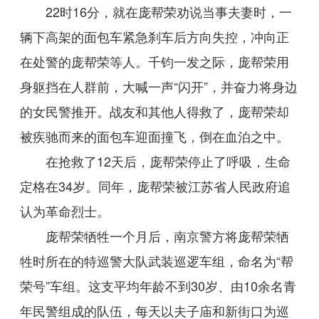
22时16分，就在庞帮荣劝说当事夫妻时，一
辆下高架的面包车紧急刹车后方向失控，冲向正
在处警的庞帮荣等人。千钧一发之际，庞帮荣用
身躯挡在人群前，大喊一声“闪开”，并奋力将身边
的女民警推开。战友和其他人得救了，庞帮荣却
被疾驰而来的面包车迎面撞飞，倒在血泊之中。
在抢救了12天后，庞帮荣停止了呼吸，生命
定格在34岁。同年，庞帮荣被江苏省人民政府追
认为革命烈士。
庞帮荣牺牲一个月后，南京警方将庞帮荣牺
牲时所在的特巡警大队武装巡逻车组，命名为“帮
荣号”车组。这支平均年龄不到30岁、由10余名青
年民警组成的队伍，每天以夫子庙和新街口为巡