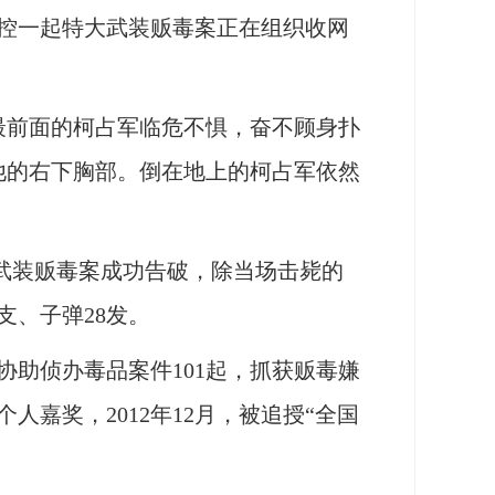
侦控一起特大武装贩毒案正在组织收网
最前面的柯占军临危不惧，奋不顾身扑
他的右下胸部。倒在地上的柯占军依然
大武装贩毒案成功告破，除当场击毙的
支、子弹28发。
协助侦办毒品案件101起，抓获贩毒嫌
人嘉奖，2012年12月，被追授“全国