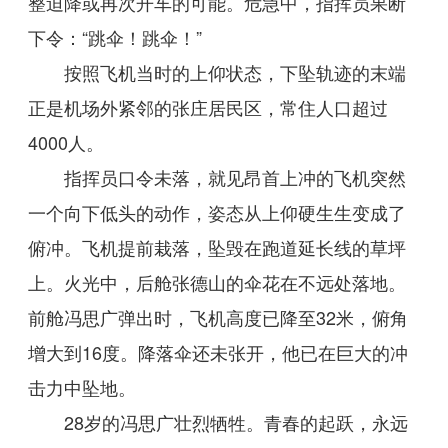
整迫降或再次开车的可能。危急中，指挥员果断
下令：“跳伞！跳伞！”
按照飞机当时的上仰状态，下坠轨迹的末端
正是机场外紧邻的张庄居民区，常住人口超过
4000人。
指挥员口令未落，就见昂首上冲的飞机突然
一个向下低头的动作，姿态从上仰硬生生变成了
俯冲。飞机提前栽落，坠毁在跑道延长线的草坪
上。火光中，后舱张德山的伞花在不远处落地。
前舱冯思广弹出时，飞机高度已降至32米，俯角
增大到16度。降落伞还未张开，他已在巨大的冲
击力中坠地。
28岁的冯思广壮烈牺牲。青春的起跃，永远