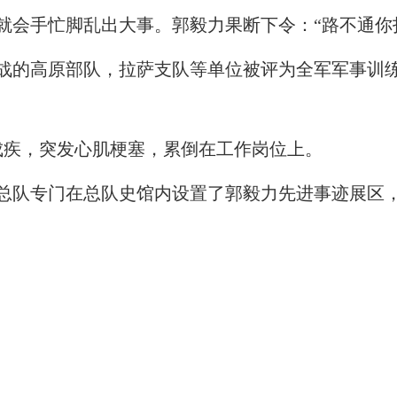
手忙脚乱出大事。郭毅力果断下令：“路不通你打
高原部队，拉萨支队等单位被评为全军军事训练
成疾，突发心肌梗塞，累倒在工作岗位上。
队专门在总队史馆内设置了郭毅力先进事迹展区，