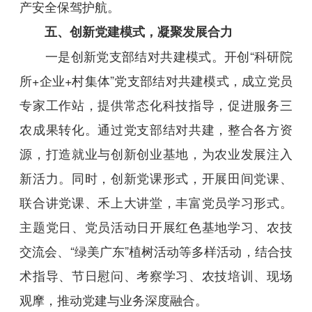
产安全保驾护航。
五、
创新党建模式，凝聚发展合力
一是创新党支部结对共建模式。开创“科研院
所+企业+村集体”党支部结对共建模式，成立党员
专家工作站，提供常态化科技指导，促进服务三
农成果转化。通过党支部结对共建，整合各方资
源，打造就业与创新创业基地，为农业发展注入
新活力。同时，创新党课形式，开展田间党课、
联合讲党课、禾上大讲堂，丰富党员学习形式。
主题党日、党员活动日开展红色基地学习、农技
交流会、“绿美广东”植树活动等多样活动，结合技
术指导、节日慰问、考察学习、农技培训、现场
观摩，推动党建与业务深度融合。