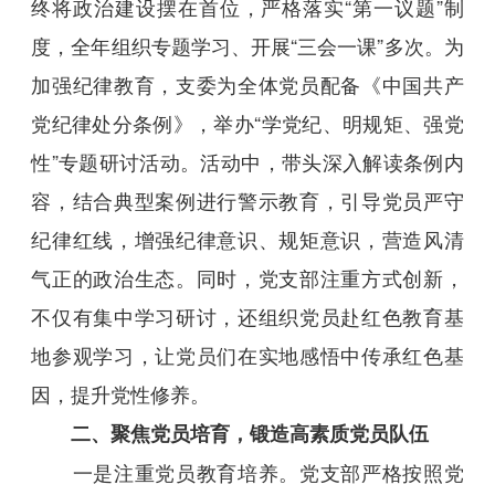
终将政治建设摆在首位，严格落实“第一议题”制
度，全年组织专题学习、开展“三会一课”多次。为
加强纪律教育，支委为全体党员配备《中国共产
党纪律处分条例》，举办“学党纪、明规矩、强党
性”专题研讨活动。活动中，带头深入解读条例内
容，结合典型案例进行警示教育，引导党员严守
纪律红线，增强纪律意识、规矩意识，营造风清
气正的政治生态。同时，党支部注重方式创新，
不仅有集中学习研讨，还组织党员赴红色教育基
地参观学习，让党员们在实地感悟中传承红色基
因，提升党性修养。
二、
聚焦党员培育，锻造高素质党员队伍
一是注重党员教育培养。党支部严格按照党