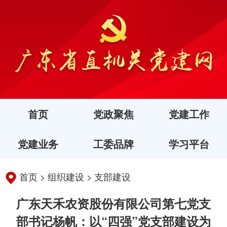
首页
党政聚焦
党建工作
党建业务
工委品牌
学习平台
首页
>
组织建设
>
支部建设
广东天禾农资股份有限公司第七党支
部书记杨帆：以“四强”党支部建设为