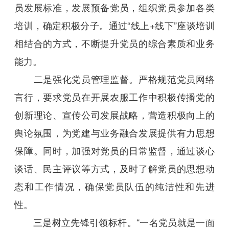
员发展标准，发展预备党员，组织党员参加各类
培训，确定积极分子。通过“线上+线下”座谈培训
相结合的方式，不断提升党员的综合素质和业务
能力。
二是强化党员管理监督。严格规范党员网络
言行，要求党员在开展农服工作中积极传播党的
创新理论、宣传公司发展战略，营造积极向上的
舆论氛围，为党建与业务融合发展提供有力思想
保障。同时，加强对党员的日常监督，通过谈心
谈话、民主评议等方式，及时了解党员的思想动
态和工作情况，确保党员队伍的纯洁性和先进
性。
三是树立先锋引领标杆。“一名党员就是一面