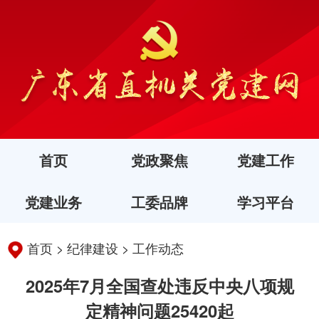
首页
党政聚焦
党建工作
党建业务
工委品牌
学习平台
首页
>
纪律建设
>
工作动态
2025年7月全国查处违反中央八项规
定精神问题25420起