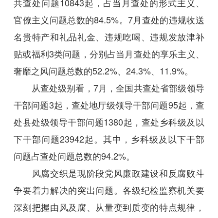
共查处问题10843起，占当月查处的形式主义、
官僚主义问题总数的84.5%。7月查处的违规收送
名贵特产和礼品礼金、违规吃喝、违规发放津补
贴或福利3类问题，分别占当月查处的享乐主义、
奢靡之风问题总数的52.2%、24.3%、11.9%。
从查处级别看，7月，全国共查处省部级领导
干部问题3起，查处地厅级领导干部问题95起，查
处县处级领导干部问题1380起，查处乡科级及以
下干部问题23942起。其中，乡科级及以下干部
问题占查处问题总数的94.2%。
风腐交织是现阶段党风廉政建设和反腐败斗
争要着力解决的突出问题。各级纪检监察机关要
深刻把握由风及腐、从量变到质变的特点规律，