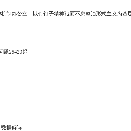
作机制办公室：以钉钉子精神驰而不息整治形式主义为基
题25420起
查数据解读