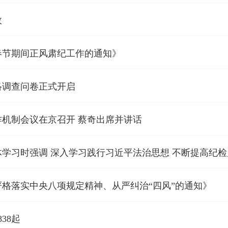
效
旦春节期间正风肃纪工作的通知》
络调查问卷正式开启
机制会议在京召开 蔡奇出席并讲话
格落实中央八项规定精神、从严纠治“四风”的通知》
38起