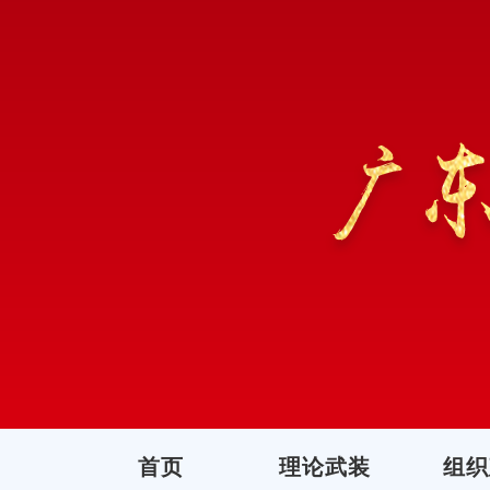
首页
理论武装
组织