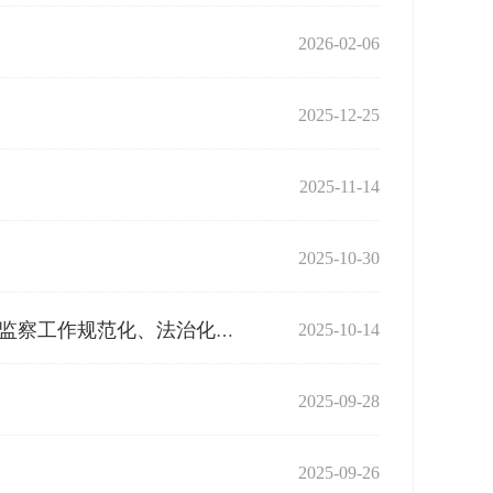
2026-02-06
2025-12-25
2025-11-14
2025-10-30
2025-10-14
李希在二十届中央纪委常委会第十九次集体学习时强调 深入学习践行习近平法治思想 不断提高纪检监察工作规范化、法治化、正规化水平
2025-09-28
2025-09-26