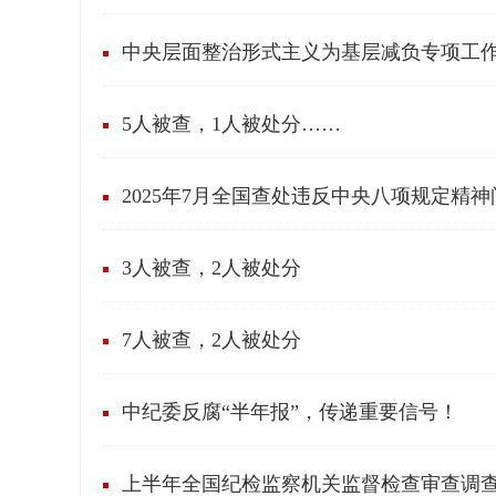
中央层面整治形式主义为基层减负专项工
5人被查，1人被处分……
2025年7月全国查处违反中央八项规定精神问
3人被查，2人被处分
7人被查，2人被处分
中纪委反腐“半年报”，传递重要信号！
上半年全国纪检监察机关监督检查审查调