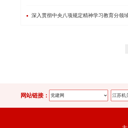
深入贯彻中央八项规定精神学习教育分领
网站链接：
主