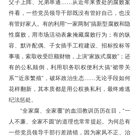
父子上阵、兄弟串通……从近年来查处的腐败案
件看，一些党员领导干部既没有管好自己，也没
有管好家人。有的利用“一家两制”搞新型腐败和隐
性腐败，用市场活动表象掩藏腐败行为；有的纵
容、默许配偶、子女插手工程建设、招标投标等
事项，索取收受巨额财物，上演“家族式腐败”；还
有的公私颠倒，利用职务职权便利大搞“裙带关
系”“近亲繁殖”，破坏政治生态……无论手段如何
花样翻新，其本质都是用公权换私利，最终难逃
纪法惩处。
“全家腐、全家覆”的血泪教训历历在目，“一
人不廉、全家不圆”的道理也常常提起。为何总有
一些党员领导干部行差踏错，因为家风不正、治