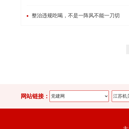
整治违规吃喝，不是一阵风不能一刀切
网站链接：
主