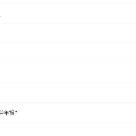
义
半年报”