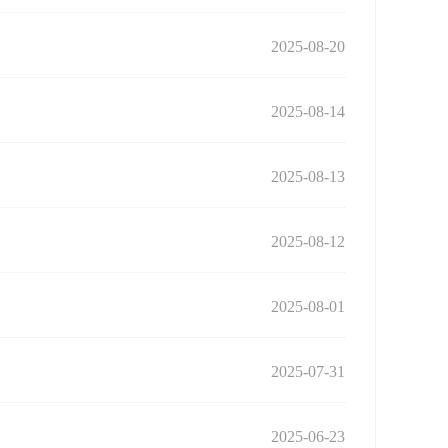
2025-08-20
2025-08-14
2025-08-13
2025-08-12
2025-08-01
2025-07-31
2025-06-23