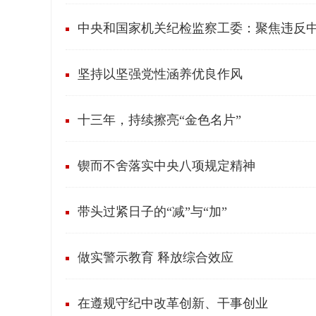
中央和国家机关纪检监察工委：聚焦违反
坚持以坚强党性涵养优良作风
十三年，持续擦亮“金色名片”
锲而不舍落实中央八项规定精神
带头过紧日子的“减”与“加”
做实警示教育 释放综合效应
在遵规守纪中改革创新、干事创业