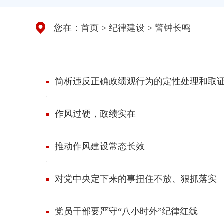
您在：
首页
>
纪律建设
>
警钟长鸣
简析违反正确政绩观行为的定性处理和取
作风过硬，政绩实在
推动作风建设常态长效
对党中央定下来的事扭住不放、狠抓落实
党员干部要严守“八小时外”纪律红线