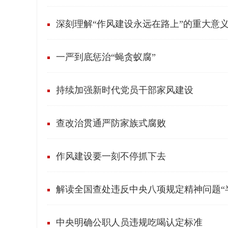
深刻理解“作风建设永远在路上”的重大意
一严到底惩治“蝇贪蚁腐”
持续加强新时代党员干部家风建设
查改治贯通严防家族式腐败
作风建设要一刻不停抓下去
解读全国查处违反中央八项规定精神问题“
中央明确公职人员违规吃喝认定标准