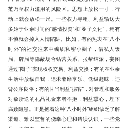
范乃至权力滥用的风险区。思想上放松一寸，行
动上就会放松一尺。一些权力寻租、利益输送大
多始于业余时间的“感情投资”和“圈子文化”，稍有
不慎就会掉入人情陷阱。比如，有的热衷在“八小
时外”的社交往来中编织私密小圈子，借私人饭
局、牌局等隐蔽场合钻营关系、拉帮结派，妄图
通过“圈子”实现权权交易、利益交换；有的在业余
生活中放纵自我，追求奢靡享乐、低级趣味，违
背公序良俗；有的甘当利益“掮客”，对管理和服务
对象所送的礼品礼金来者不拒，利益熏心，埋下
腐败隐患。正是抱着这种“八小时外”组织缺乏了解
渠道、难以监督的侥幸心理和错误认识，一些党