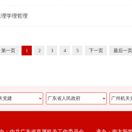
道理学理哲理
第一页
1
2
3
4
5
下一页
最后一
办：中共广东省直属机关工作委员会 承办：南方新