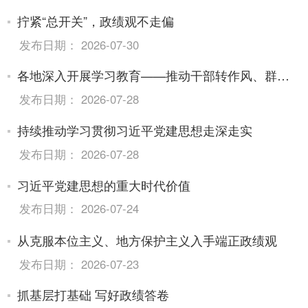
拧紧“总开关”，政绩观不走偏
发布日期： 2026-07-30
各地深入开展学习教育——推动干部转作风、群众得实惠
发布日期： 2026-07-28
持续推动学习贯彻习近平党建思想走深走实
发布日期： 2026-07-28
习近平党建思想的重大时代价值
发布日期： 2026-07-24
从克服本位主义、地方保护主义入手端正政绩观
发布日期： 2026-07-23
抓基层打基础 写好政绩答卷