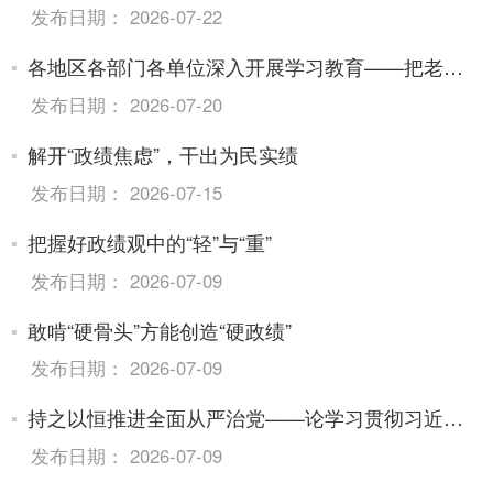
发布日期： 2026-07-22
各地区各部门各单位深入开展学习教育——把老百姓关切的事一件一件办好
发布日期： 2026-07-20
解开“政绩焦虑”，干出为民实绩
发布日期： 2026-07-15
把握好政绩观中的“轻”与“重”
发布日期： 2026-07-09
敢啃“硬骨头”方能创造“硬政绩”
发布日期： 2026-07-09
持之以恒推进全面从严治党——论学习贯彻习近平总书记在庆祝中国共产党成立105周年大会重要讲话
发布日期： 2026-07-09