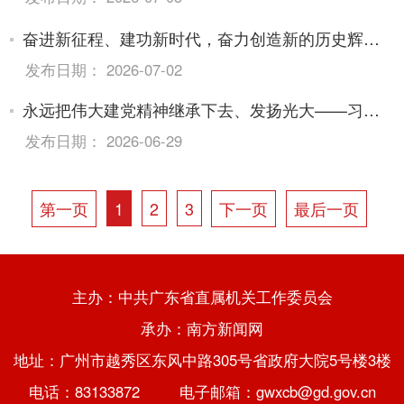
奋进新征程、建功新时代，奋力创造新的历史辉煌——论学习贯彻习近平总书记在庆祝中国共产党成立一百零五周年大会上重要讲话
发布日期： 2026-07-02
永远把伟大建党精神继承下去、发扬光大——习近平总书记引领弘扬光荣传统、赓续红色血脉
发布日期： 2026-06-29
第一页
1
2
3
下一页
最后一页
主办：中共广东省直属机关工作委员会
承办：南方新闻网
地址：广州市越秀区东风中路305号省政府大院5号楼3楼
电话：83133872 电子邮箱：gwxcb@gd.gov.cn