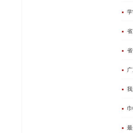
学
省
省
广
我
巾
最