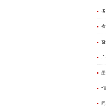
省
奋
广
墨
“
同